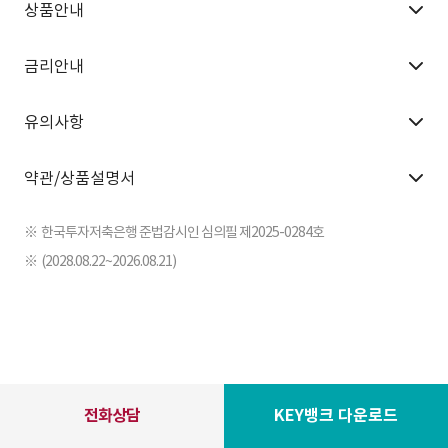
상품안내
금리안내
대출한도
- 총 사업비(토지비+공사비+기타부대비)의 최대 80%까지
- 자기자본: 총사업비의 최소 20%이상
유의사항
연 8.00% ~ 연 10.50% (2026.07.06 기준, 고정금리)
산출기준 : 신용평점 및 내부 심사기준에 따라 결정됩니다.
상품안내
약관/상품설명서
소규모 개인건축주 및 중소형 건축사업까지 건축비 대출가능
○ 저축은행의 심사기준과 고객 신용도에 따라 대출여부 및 대
▶ 사업예시
출 조건이 결정됩니다.
- 나대지 등을 근린생활시설, 오피스텔 또는 주상복합 등 신축
○ 대출약정에 따라서 일정 기간 납부해야 할 원리금이 연체될
※
한국투자저축은행 준법감시인 심의필 제2025-0284호
- 택지개발지구 내 분양용지에 단독주택 또는 점포겸용주택 신축
경우 연체이자율이 적용될 수 있고, 계약기간 만료기한이 도래
여신거래기본약관
※
(2028.08.22~2026.08.21)
- 기존 건축물을 허물고 건물 신축
하기 전에 모든 원리금을 변제해야 할 의무가 발생할 수 있습니
- 건축 중인 건물에 대한 잔여건축자금(준공자금) 지원
다. 그 결과 예금 등 기타채권과의 상계나 법적절차 등으로 재
가계대출상품설명서
산상의 불이익을 당할 수 있습니다.
대출대상
○ 상환능력에 비해 대출금액이 과도할 경우 개인신용평점이
개인사업자, 법인 (단, NICE 개인신용평점 355점 이상의 소득증빙가
기업대출상품설명서
하락할 수 있습니다.
능자 / 법인은 대표이사 기준)
○ 개인신용평점 하락으로 금융거래의 제약 또는 불이익이 발
생할 수 있습니다.
부대비용
전화상담
KEY뱅크 다운로드
○ 계약체결 전 상품설명서 및 약관을 확인하시기 바랍니다.
근저당권 등 관련비용*, 건설공사보험(화재보험료), 관리형 토지신
○ 해당 상품에 대해 충분한 사전 설명을 받을 권리가 있으며, 설